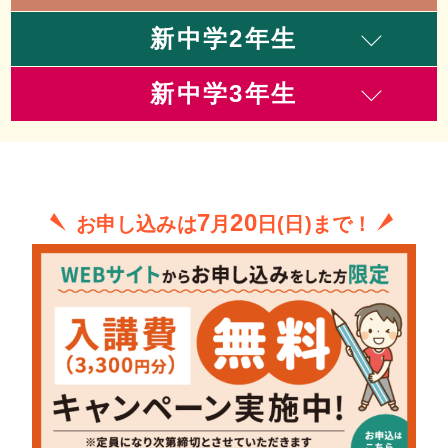
新中学2年生
新中学3年生
7
20
お申し込みは
月
日(日)まで！