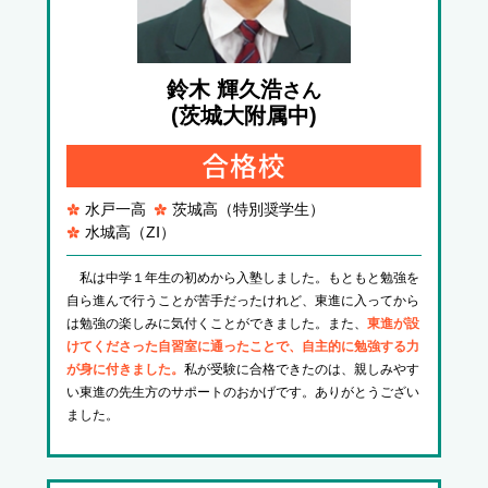
鈴木 輝久浩
さん
(茨城大附属中)
水戸一高
茨城高（特別奨学生）
水城高（ZⅠ）
私は中学１年生の初めから入塾しました。もともと勉強を
自ら進んで行うことが苦手だったけれど、東進に入ってから
は勉強の楽しみに気付くことができました。また、
東進が設
けてくださった自習室に通ったことで、自主的に勉強する力
が身に付きました。
私が受験に合格できたのは、親しみやす
い東進の先生方のサポートのおかげです。ありがとうござい
ました。