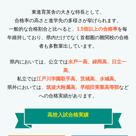
東進育英舎の大きな特長として、
合格率の高さと進学先の多様さが挙げられます。
一般的な合格割合と比べると、
1.5倍以上の合格率
を毎
年維持しており、県内だけでなく首都圏の難関校の合格
者も多数輩出しています。
県内においては、公立では
水戸一高、緑岡高、日立一
高
、
私立では
江戸川学園取手高、茨城高、水城高
。
県外においては、
筑波大附属高、早稲田実業高等部
など
への合格実績があります。
高校入試合格実績