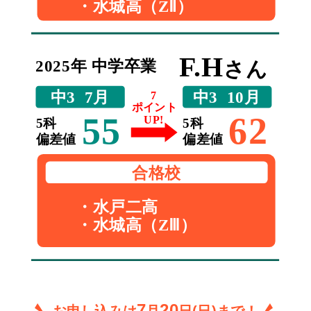
7
20
お申し込みは
月
日(日)まで！