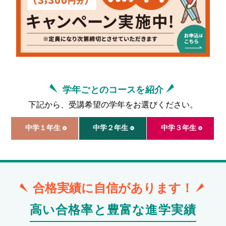
学年ごとのコースを紹介
下記から、受講希望の学年をお選びください。
中学
１
年生
中学
２
年生
中学
３
年生
合格実績に自信があります！
高い合格率と豊富な進学実績