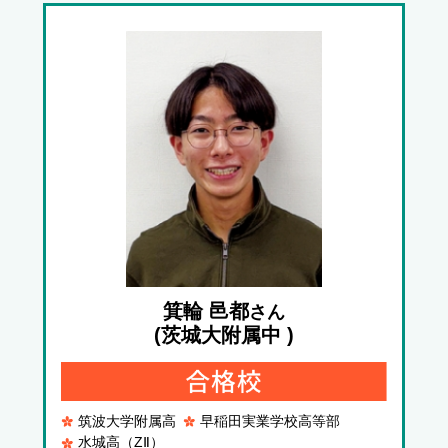
箕輪 邑都
さん
(茨城大附属中 )
筑波大学附属高
早稲田実業学校高等部
水城高（ZⅡ）