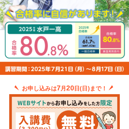
7
20
お申し込みは
月
日(日)まで！