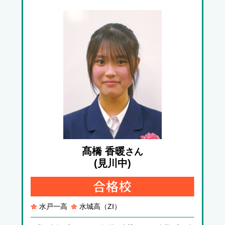
髙橋 香暖
さん
(見川中)
水戸一高
水城高（ZⅠ）