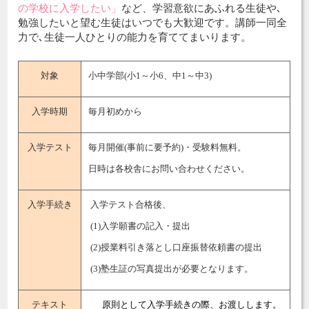
の学校に入学したい」
など、学習意欲にあふれる生徒や､
勉強したいと望む生徒はいつでも大歓迎です。講師一同全
力で､生徒一人ひとりの能力を育ててまいります。
対象
小中学部(小1～小6、中1～中3)
入学時期
毎月初めから
入学テスト
毎月開催(事前に要予約)・受験料無料。
日時は各校舎にお問い合わせください。
入学手続き
入学テスト合格後、
(1)入学願書の記入・提出
(2)授業料引き落とし口座振替依頼書の提出
(3)塾生証の写真提出が必要となります。
テキスト
原則として入学手続きの際、お渡しします。