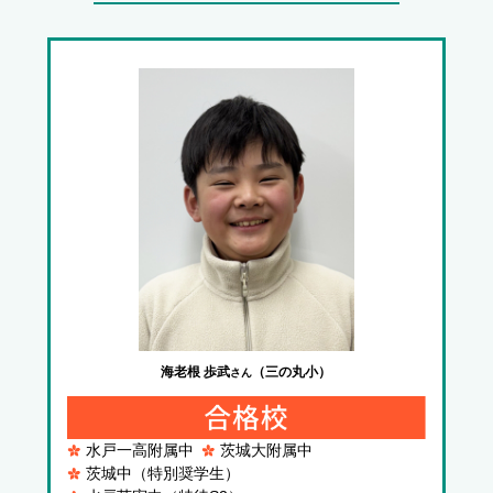
海老根 歩武
（三の丸小）
さん
水戸一高附属中
茨城大附属中
茨城中（特別奨学生）