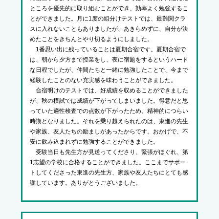
ところを優先的に取り組むことができ、効率よく勉強するこ
とができました。月に1度の組分けテストでは、最難関クラ
スに入れないこともありましたが、あきらめずに、自分が決
めたことをきちんとやり切るようにしました。
1番思い出に残っていることは夏期合宿です。夏期合宿で
は、朝から夕方まで授業をし、夜に宿題をするというハード
な日程でしたが、仲間たちと一緒に勉強したことで、今まで
経験したことのない充実感を味わうことができました。
合宿明けのテストでは、好成績を収めることができました
が、秋の模試では成績が下がってしまいました。得意だと思
っていた適性検査での点数が下がったため、精神的につらい
時期となりました。それを乗り越えられたのは、東進の先生
や家族、友人たちの励ましがあったからです。おかげで、不
安に飲み込まれずに勉強することができました。
受験当日も先生方が見送ってくださり、緊張がほぐれ、第
1志望の学校に合格することができました。ここまでサポー
トしてくださった東進の先生方、家族や友人たちにとても感
謝しています。ありがとうございました。