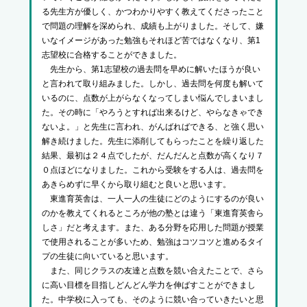
る先生方が優しく、かつわかりやすく教えてくださったこと
で問題の理解を深められ、成績も上がりました。そして、嫌
いなイメージがあった勉強もそれほど苦ではなくなり、第1
志望校に合格することができました。
先生から、第1志望校の過去問を早めに解いたほうが良い
と言われて取り組みました。しかし、過去問を何度も解いて
いるのに、点数が上がらなくなってしまい悩んでしまいまし
た。その時に「やろうとすれば出来るけど、やらなきゃでき
ないよ。」と先生に言われ、がんばればできる、と強く思い
解き続けました。先生に添削してもらったことを繰り返した
結果、最初は２４点でしたが、だんだんと点数が高くなり７
０点ほどになりました。これから受験をする人は、過去問を
あきらめずに早くから取り組むと良いと思います。
東進育英舎は、一人一人の生徒にどのようにするのが良い
のかを教えてくれるところが他の塾とは違う「東進育英舎ら
しさ」だと考えます。また、ある分野を応用した問題が授業
で使用されることが多いため、勉強はコツコツと進めるタイ
プの生徒に向いていると思います。
また、同じクラスの友達と点数を競い合えたことで、さら
に高い目標を目指しどんどん学力を伸ばすことができまし
た。中学校に入っても、そのように競い合っていきたいと思