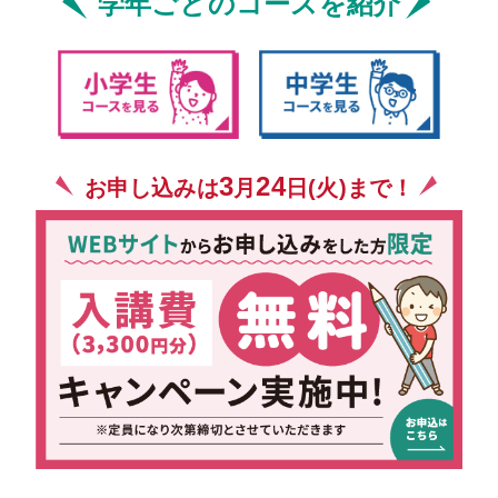
学年ごとのコースを紹介
3
24
お申し込みは
月
日(火)まで！