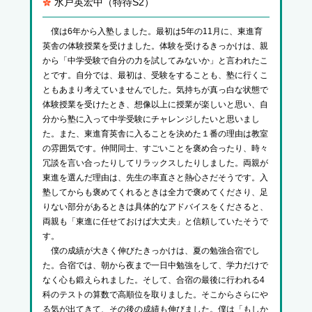
水戸英宏中（特待S2）
僕は6年から入塾しました。最初は5年の11月に、東進育
英舎の体験授業を受けました。体験を受けるきっかけは、親
から「中学受験で自分の力を試してみないか」と言われたこ
とです。自分では、最初は、受験をすることも、塾に行くこ
ともあまり考えていませんでした。気持ちが真っ白な状態で
体験授業を受けたとき、想像以上に授業が楽しいと思い、自
分から塾に入って中学受験にチャレンジしたいと思いまし
た。また、東進育英舎に入ることを決めた１番の理由は教室
の雰囲気です。仲間同士、すごいことを褒め合ったり、時々
冗談を言い合ったりしてリラックスしたりしました。両親が
東進を選んだ理由は、先生の率直さと熱心さだそうです。入
塾してからも褒めてくれるときは全力で褒めてくださり、足
りない部分があるときは具体的なアドバイスをくださると、
両親も「東進に任せておけば大丈夫」と信頼していたそうで
す。
僕の成績が大きく伸びたきっかけは、夏の勉強合宿でし
た。合宿では、朝から夜まで一日中勉強をして、学力だけで
なく心も鍛えられました。そして、合宿の最後に行われる4
科のテストの算数で高順位を取りました。そこからさらにや
る気が出てきて、その後の成績も伸びました。僕は「もしか